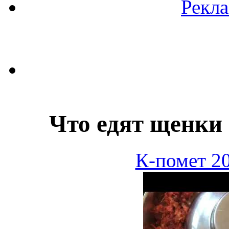
Рекл
Что едят щенки |
К-помет 201