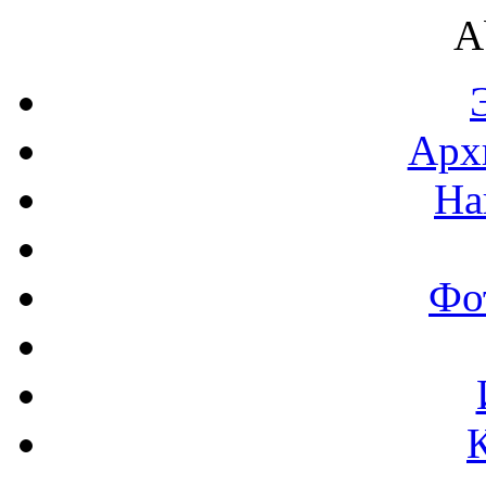
A
Арх
На
Фо