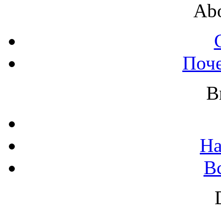
Abo
Поч
B
На
В