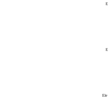
E
E
Ele 