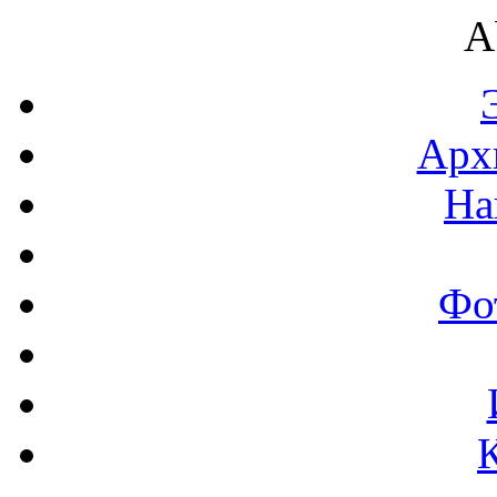
A
Арх
На
Фо