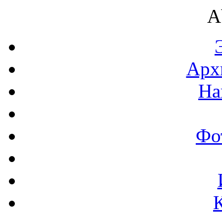
A
Арх
На
Фо