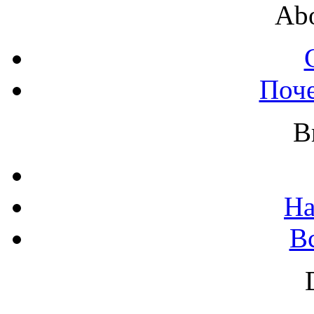
Abo
Поч
B
На
В