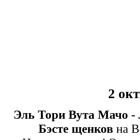
2 ок
Эль Тори Вута Мачо -
Бэсте щенков
на В