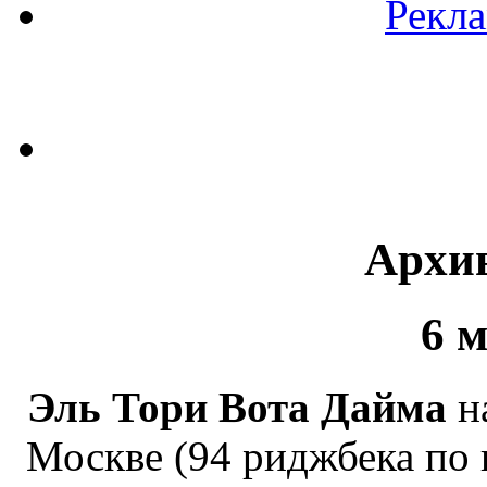
Рекл
Архив
6 
Эль Тори Вота Дайма
н
Москве (94 риджбека по 