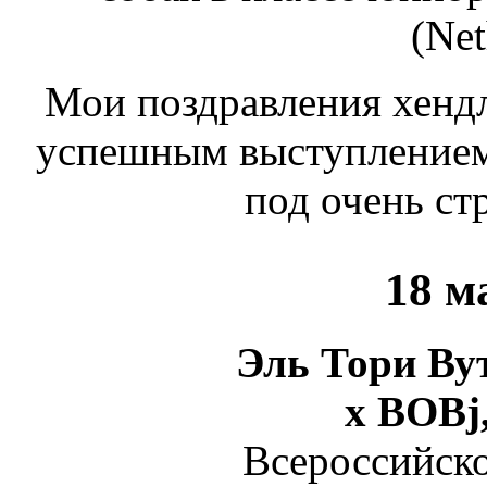
(Net
Мои поздравления хендл
успешным выступлением 
под очень ст
18 м
Эль Тори Вут
х ВОВj
Всероссийско