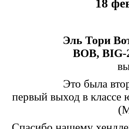
18 фе
Эль Тори Во
BOB, BIG-2
вы
Это была вто
первый выход в классе 
(М
Спасибо нашему хендле