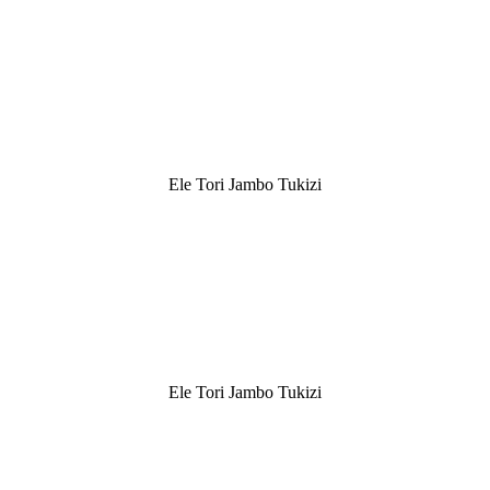
Ele Tori Jambo Tukizi
Ele Tori Jambo Tukizi