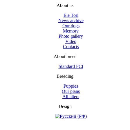
About us
Ele Tori
News archive
Our dogs
Memory
Photo gallery
Video
Contacts
About breed
Standard FCI
Breeding
Puppies
Our plans
All litters
Design