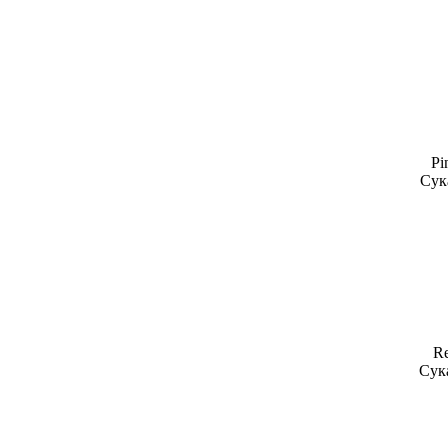
Pi
Сука
Re
Сука