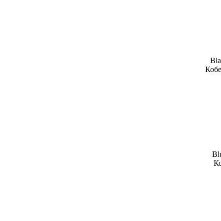
Bla
Кобе
Bl
Ко