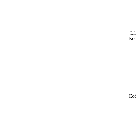
Lil
Коб
Lil
Коб